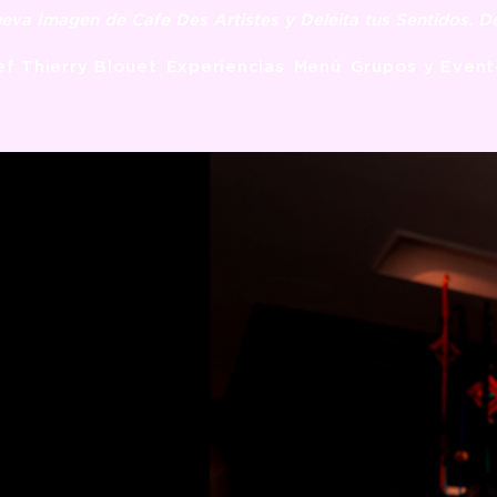
eva Imagen de Cafe Des Artistes y Deleita tus Sentidos. 
f Thierry Blouet
Experiencias
Menú
Grupos y Event