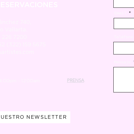
RESERVACIONES
Email
ánchez 740,
o Vallarta.
) 226 7200
Teléfono
2 (322) 159 5675
artistes.com
Mensaje
PRENSA
 4:00pm - 12:00am
NUESTRO NEWSLETTER