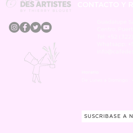
CONTACTO Y 
Guadalupe S
Centro, Puert
Tel: +52 (322
Whatsapp: +5
info@cafedes
Horario
De Lunes a Domingo :
SUSCRIBASE A 