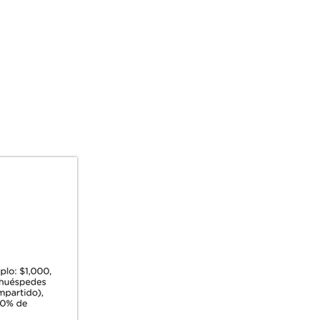
Desde las 4:00pm
os
Prensa
Blog