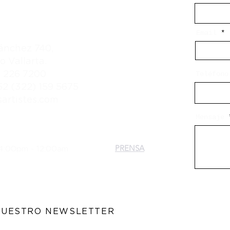
RESERVACIONES
Email
ánchez 740,
o Vallarta.
) 226 7200
Teléfono
2 (322) 159 5675
artistes.com
Mensaje
PRENSA
 4:00pm - 12:00am
NUESTRO NEWSLETTER