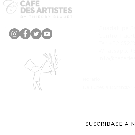
CONTACTO Y 
Guadalupe S
Centro, Puert
Tel: +52 (322
Whatsapp: +5
info@cafedes
Horario
De Lunes a Domingo :
SUSCRIBASE A 