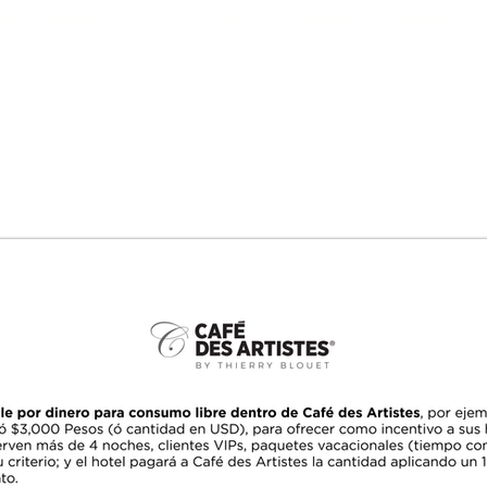
eva Imagen de Cafe Des Artistes y Deleita tus Sentidos. 
f Thierry Blouet
Experiencias
Menú
Grupos y Event